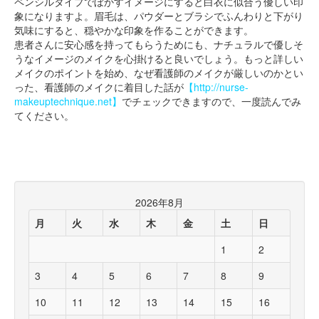
ペンシルタイプでぼかすイメージにすると白衣に似合う優しい印
象になりますよ。眉毛は、パウダーとブラシでふんわりと下がり
気味にすると、穏やかな印象を作ることができます。
患者さんに安心感を持ってもらうためにも、ナチュラルで優しそ
うなイメージのメイクを心掛けると良いでしょう。もっと詳しい
メイクのポイントを始め、なぜ看護師のメイクが厳しいのかとい
った、看護師のメイクに着目した話が
【
http://nurse-
makeuptechnique.net
】
でチェックできますので、一度読んでみ
てください。
2026年8月
月
火
水
木
金
土
日
1
2
3
4
5
6
7
8
9
10
11
12
13
14
15
16