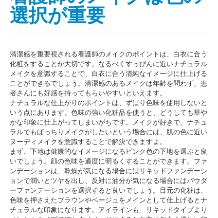
選択が重要
清潔感を重要視される看護師のメイクのポイントは、白衣に合う
化粧をすることが大切です。なるべくすっぴんに近いナチュラル
メイクを意識することで、白衣に合う清純なイメージに仕上げる
ことができるでしょう。清潔感のあるメイクは年齢を問わず、患
者さんにも好感を持ってもらいやすいといえます。
ナチュラルな仕上がりのポイントは、ずばり色味を使用しないと
いう点にあります。色味の強い化粧品を使うと、どうしても華や
かな印象に仕上がってしまいがちです。メイクが好きで、ナチュ
ラルでもばっちりメイクがしたいという場合には、肌の色に近い
ヌーディメイクを意識することで解決できますよ。
まず、下地は健康的なイメージになるピンク色の下地を選ぶと良
いでしょう。顔の色味を適度に明るくすることができます。ファ
ンデーションは、乾燥が気になる場合にはリキッドファンデーシ
ョンで潤いとツヤを出し、反対に油分が気になる場合にはパウダ
ーファンデーションを選択すると良いでしょう。目元の化粧は、
色味を押さえたブラウンやベージュをメインとして仕上げるとナ
チュラルな印象になります。アイラインも、リキッドタイプより